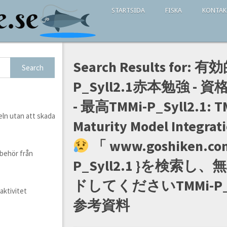
STARTSIDA
FISKA
KONTAK
Search Results for:
有効的
P_Syll2.1赤本勉強 -
- 最高TMMi-P_Syll2.1: T
ln utan att skada
Maturity Model Integrati
「 www.goshiken.co
lbehör från
P_Syll2.1 }を検索
ドしてくださいTMMi-P_
aktivitet
参考資料