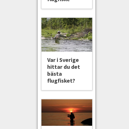
Var i Sverige
hittar du det
bästa
flugfisket?