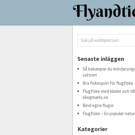
Senaste inläggen
Så bekämpar du mördarsnige
vattnet
Bra fiskespön för flugfiske
Flugfiske med kläder och til
skogmarks.se
Bind egna flugor
Flugfiske – En populär natur
Kategorier